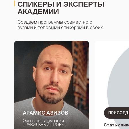
СПИКЕРЫ И ЭКСПЕРТЫ
АКАДЕМИИ
Создаём программы совместно с
вузами и топовыми спикерами в своих
областях
АРАМИС АЗИЗОВ
ПРИСОЕД
Основатель компании
ПРАВИЛЬНЫЙ ПРОЕКТ
Стать спик