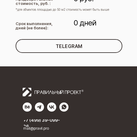
стоимость, руб. :
*для объектов площадью до 50 м2 стоимость может быть выше
0
дней
Срок выполнения,
дней (не более):
TELEGRAM
+7 (499) 39-099-
36
mail@pravil.pro