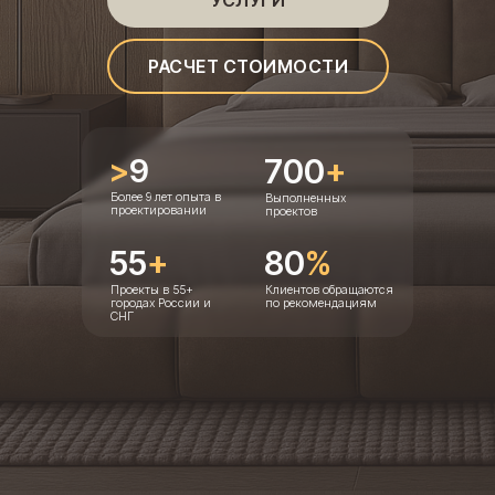
УСЛУГИ
РАСЧЕТ СТОИМОСТИ
>
9
700
+
Более 9 лет опыта в
Выполненных
проектировании
проектов
55
+
80
%
Проекты в 55+
Клиентов обращаются
городах России и
по рекомендациям
СНГ